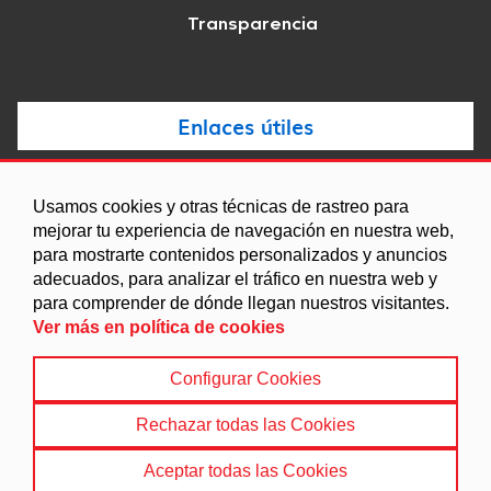
Transparencia
Enlaces útiles
Noticias
Usamos cookies y otras técnicas de rastreo para
Agenda
mejorar tu experiencia de navegación en nuestra web,
para mostrarte contenidos personalizados y anuncios
Ordenanzas
adecuados, para analizar el tráfico en nuestra web y
Entidades y asociaciones
para comprender de dónde llegan nuestros visitantes.
Ver más en política de cookies
Configurar Cookies
Aviso legal
|
Política de Cookies
|
Accesibilidad
|
Protección de Datos
|
Mapa Web
Rechazar todas las Cookies
© 2022 Ayuntamiento de Villanueva de las Torres
Aceptar todas las Cookies