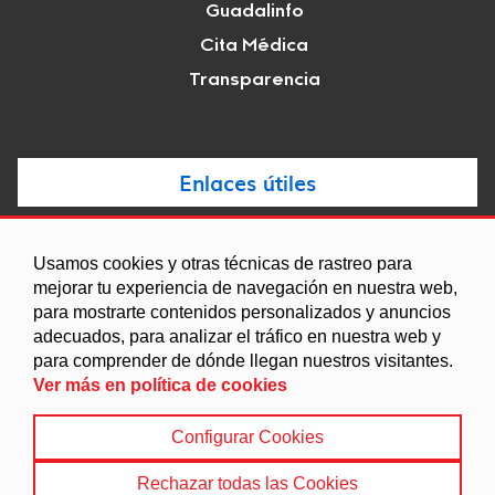
Guadalinfo
Cita Médica
Transparencia
Enlaces útiles
Noticias
Usamos cookies y otras técnicas de rastreo para
Agenda
mejorar tu experiencia de navegación en nuestra web,
Ordenanzas
para mostrarte contenidos personalizados y anuncios
adecuados, para analizar el tráfico en nuestra web y
Entidades y asociaciones
para comprender de dónde llegan nuestros visitantes.
Ver más en política de cookies
Configurar Cookies
Aviso legal
|
Política de Cookies
|
Accesibilidad
|
Protección de Datos
|
Mapa Web
Rechazar todas las Cookies
© 2022 Ayuntamiento de Villanueva de las Torres