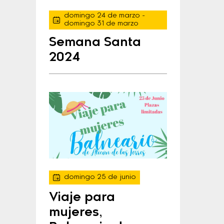
domingo 24 de marzo
-
domingo 31 de marzo
Semana Santa
2024
domingo 25 de junio
Viaje para
mujeres,