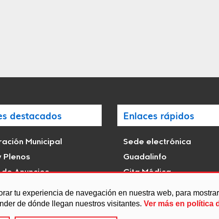
es destacados
Enlaces rápidos
ación Municipal
Sede electrónica
y Plenos
Guadalinfo
 de Anuncios
Cita Médica
istóricas e hitos de
Transparencia
orar tu experiencia de navegación en nuestra web, para mostr
s
ender de dónde llegan nuestros visitantes.
Ver más en política 