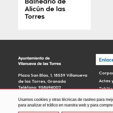
Balneario de
Alicún de las
Torres
Enlac
Corpor
Plaza San Blas, 1, 18539 Villanueva
Actas 
de las Torres, Granada
Teléfono: 958694002
Tablón
Email:
vtorres@dipgra.es
Rutas H
Usamos cookies y otras técnicas de rastreo para mej
interé
para analizar el tráfico en nuestra web y para compr